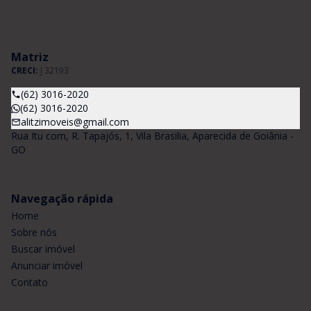
Matriz
CRECI:
J 32193
(62) 3016-2020
(62) 3016-2020
alitzimoveis@gmail.com
Rua Itu com, R. Tapajós, 1, Vila Brasilia, Aparecida de Goiânia -
GO
Navegação rápida
Home
Sobre nós
Buscar imóvel
Anunciar imóvel
Contato